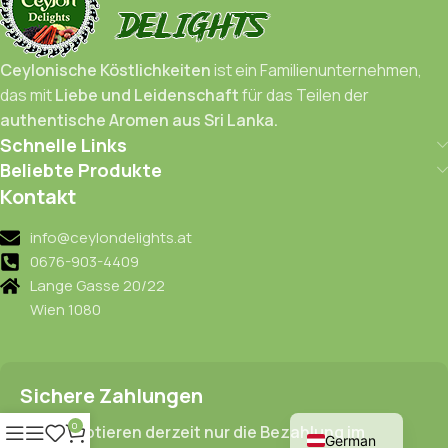
Ceylonische Köstlichkeiten
ist ein Familienunternehmen,
das mit
Liebe und Leidenschaft
für das Teilen der
authentische Aromen aus Sri Lanka.
Schnelle Links
Beliebte Produkte
Kontakt
info@ceylondelights.at
0676-903-4409
Lange Gasse 20/22
Wien 1080
Sichere Zahlungen
English
0
Wir akzeptieren derzeit nur die Bezahlung im
German