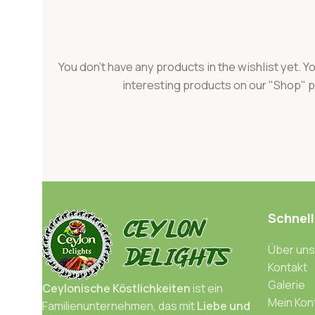
You don't have any products in the wishlist yet. You
interesting products on our "Shop" 
Schnell
Über uns
Kontakt
Galerie
Ceylonische Köstlichkeiten
ist ein
Mein Kon
Familienunternehmen, das mit
Liebe und