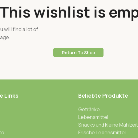
This wishlist is emp
 will find a lot of
page.
Return To Shop
e Links
Beliebte Produkte
Getränke
Lebensmittel
Snacks und kleine Mahlzei
to
Frische Lebensmittel