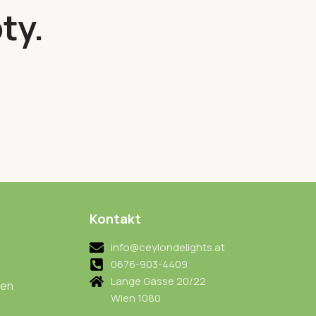
ty.
Kontakt
info@ceylondelights.at
0676-903-4409
Lange Gasse 20/22
ten
Wien 1080