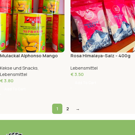
Mulackal Alphonso Mango
Rosa Himalaya-Salz - 400g
Creme - 850g
Kekse und Snacks
,
Lebensmittel
Lebensmittel
€
3.50
€
3.80
Add To Cart
Add To Cart
1
2
→