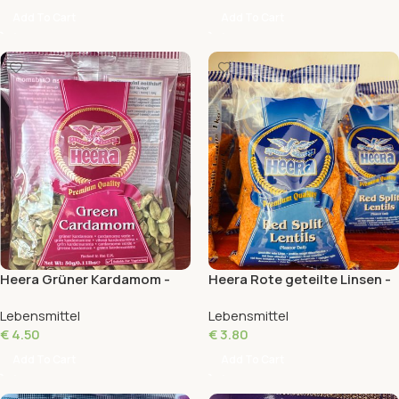
Add To Cart
Add To Cart
Heera Grüner Kardamom -
Heera Rote geteilte Linsen -
Premium Qualität - 50g
Premium Qualität - 1kg
Lebensmittel
Lebensmittel
€
4.50
€
3.80
Add To Cart
Add To Cart