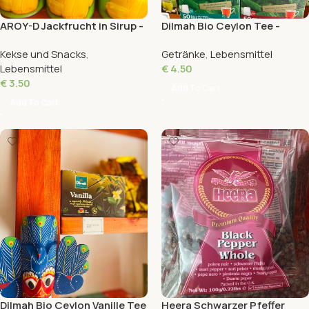
AROY-D Jackfrucht in Sirup -
Dilmah Bio Ceylon Tee -
565g
Englisches Frühstück -
Kekse und Snacks
,
Getränke
,
Lebensmittel
Englischer Nachmittag -
Lebensmittel
€
4.50
100g
€
3.50
Add To Cart
Add To Cart
Dilmah Bio Ceylon Vanille Tee
Heera Schwarzer Pfeffer