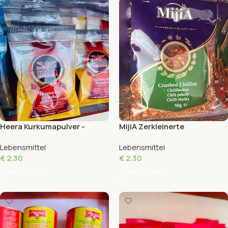
Heera Kurkumapulver -
MijiA Zerkleinerte
Premium Qualität - 100g
Chilischoten - Premium
Lebensmittel
Lebensmittel
Qualität - 50g
€
2.30
€
2.30
Add To Cart
Add To Cart