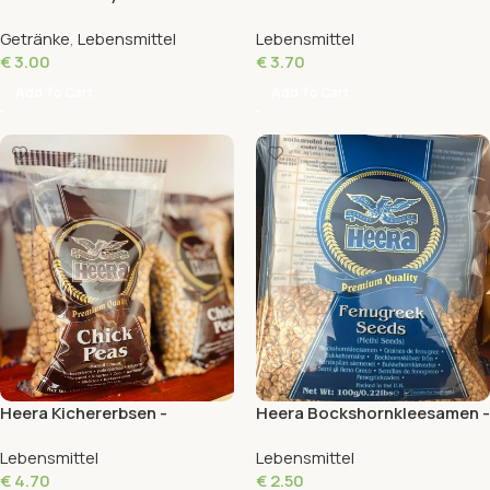
- 20 Teebeutel - 30g
ganz - Premium Qualität -
Getränke
,
Lebensmittel
Lebensmittel
100g
€
3.00
€
3.70
Add To Cart
Add To Cart
Heera Kichererbsen -
Heera Bockshornkleesamen -
Premium Qualität - 1kg
Premium Qualität - 100g
Lebensmittel
Lebensmittel
€
4.70
€
2.50