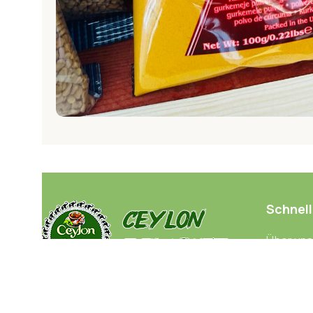
Schnell
Über uns
Kontakt
Galerie
Ceylonische Köstlichkeiten
ist ein
Mein Kon
Familienunternehmen, das mit
Liebe und
Wunschz