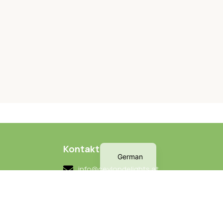
English
Kontakt
German
info@ceylondelights.at
0676-903-4409
Lange Gasse 20/22
ten
Wien 1080