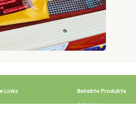
e Links
Beliebte Produkte
Getränke
Lebensmittel
Snacks und kleine Mahlzei
to
Frische Lebensmittel
ettel