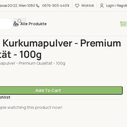
asse 20/22, Wien 1080
0676-903-4409
Wishlist
Login / Regist
Alle Produkte
mittel
Heera Kurkumapulver - Premium Qualität - 100g
 Kurkumapulver - Premium
tät - 100g
pulver - Premium Qualität - 100g
Add To Cart
shlist
ple watching this product now!