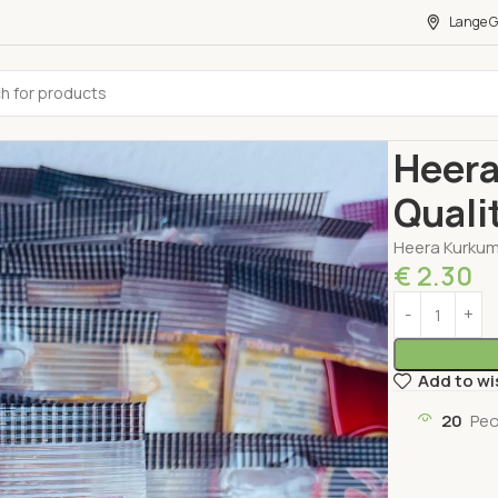
Lange G
Home
Lebens
Heera
Quali
Heera Kurkuma
€
2.30
Add to wi
20
Peo